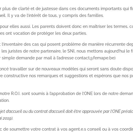
 plus de clarté et de justesse dans ces documents importants qui fix
eil. Il y va de l’intérêt de tous, y compris des familles.
our elles aussi. Les parents doivent donc en maîtriser les termes, 
tes ont vocation de protéger les deux parties.
t l’inventaire des cas qui posent problème de manière récurrente de
es juristes de notre partenaire, le SNI, nous mettons aujourd’hui le fr
 (sur simple demande par mail à l’adresse contact@femape.be)
noncé travailler sur de nouveaux modèles qui seront sans doute disp
e constructive nos remarques et suggestions et espérons que nos pr
otre R.O.I. sont soumis à l’approbation de l’ONE lors de notre dema
tion.
rojet d’accueil ou du contrat d’accueil doit être approuvée par l’ONE préa
i 2019).
 soumettre votre contrat à vos agent.e.s conseil ou à vos coordinat