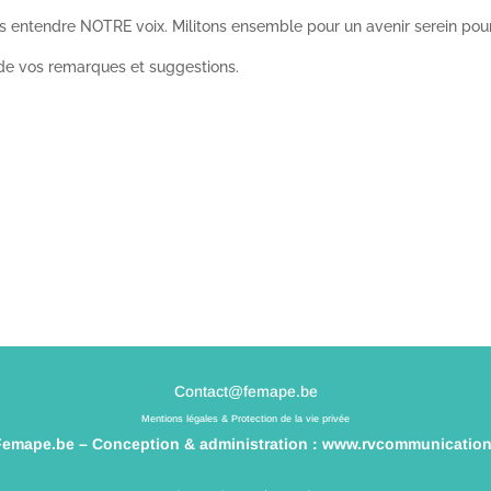
tes entendre NOTRE voix. Militons ensemble pour un avenir serein pour
 de vos remarques et suggestions.
Contact@femape.be
Mentions légales & Protection de la vie privée
Femape.be – Conception & administration :
www.rvcommunication