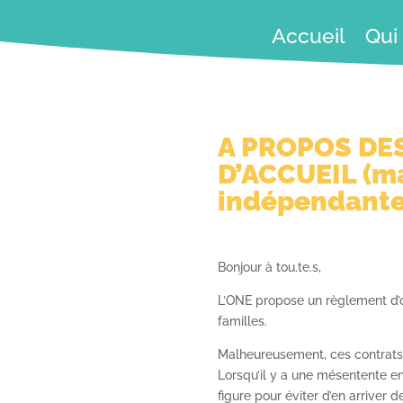
Accueil
Qui
A PROPOS DES
D’ACCUEIL (ma
indépendante
Bonjour à tou.te.s,
L’ONE propose un règlement d’or
familles.
Malheureusement, ces contrats 
Lorsqu’il y a une mésentente ent
figure pour éviter d’en arriver 